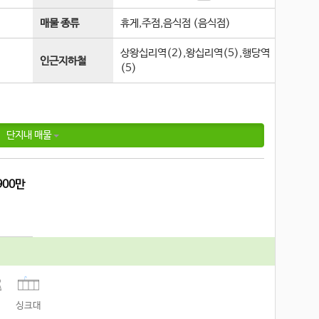
매물 종류
휴게,주점,음식점 (음식점)
상왕십리역(2),왕십리역(5),행당역
인근지하철
(5)
단지내 매물
900
만
싱크대