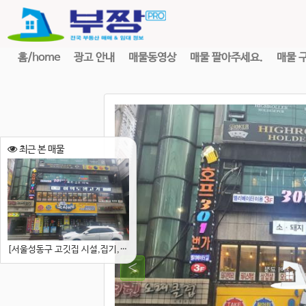
홈/home
광고 안내
매물동영상
매물 팔아주세요.
매물 
최근 본 매물
[서울성동구 고깃집 시설,집기,권리양도]왕십리 먹자골목에 위치한 단체손님이 많은 고깃집 시설 및 권리양도,,,,,,,,