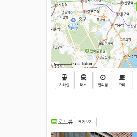
1km
지하철
버스
편의점
카페
로드뷰
크게보기