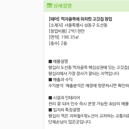
상세설명
[테마] 먹자골목에 위치한 고깃집 창업
[소재지] 서울특별시 성동구 도선동
[창업비용] 2억1천만
[면적] 198.35㎡
[층수] 2층
■ 매물설명
왕십리 도선동 먹자골목 핵심상권에 있는 고깃집
왕십리에서 가장 장사가 잘되는 지역입니다
■ 매출과 수익
수익분석 매출분석은 매장에 방문하시면 확인하
■ 시설과 인테리어
관리 잘 되어 인수 즉시 운영 가능한 최상의 매
■ 입지와 특징설명
왕십리 역은 지하철4개노선이 교차하는 교통의
단체손님이 많은곳입니다.