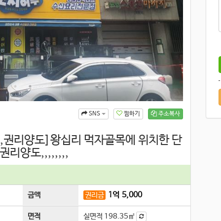
찜하기
주소복사
SNS
기,권리양도]왕십리 먹자골목에 위치한 단
양도,,,,,,,,
1
억
5,000
금액
권리금
면적
실면적
198.35㎡