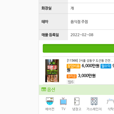
화장실
개
테마
음식점 주점
매물 등록일
2022-02-08
[11566]
[서울 성동구 도선동 건전 ..
6,000
만원
창업비용
월수익
원
3,000
만원
권리금
방6
옵션
에어컨
TV
냉장고
가스레인지
식탁