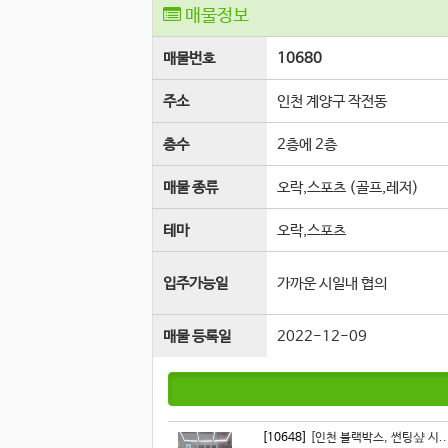
매물정보
매물번호
10680
주소
인천 계양구 작전동
층수
2층에 2층
매물 종류
오락,스포츠 (골프,레저)
테마
오락,스포츠
입주가능일
가까운 시일내 협의
매물 등록일
2022-12-09
[10648]
[인천 블랙박스, 썬팅샾 시..