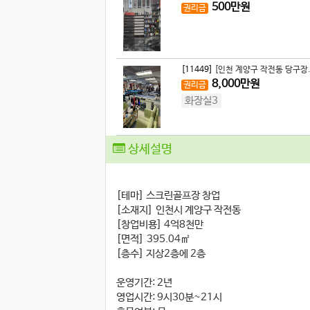
500
만원
권리금
[11449]
[인천 계양구 작전동 당구장.
8,000
만원
권리금
화장실3
상세설명
[테마] 스크린골프장 창업
[소재지] 인천시 계양구 작전동
[창업비용] 4억8천만
[면적] 395.04㎡
[층수] 지상2층에 2층
운영기간: 2년
영업시간: 9시30분~21시