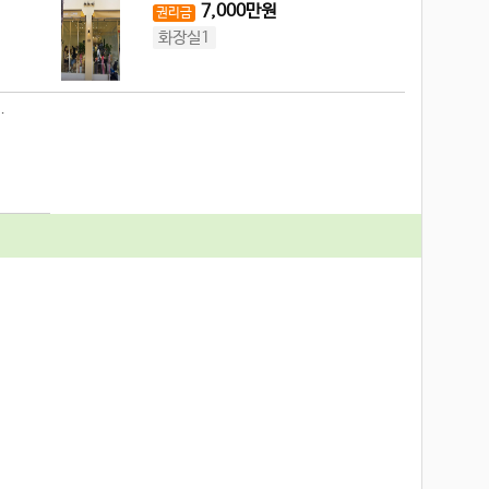
7,000
만원
권리금
화장실1
.