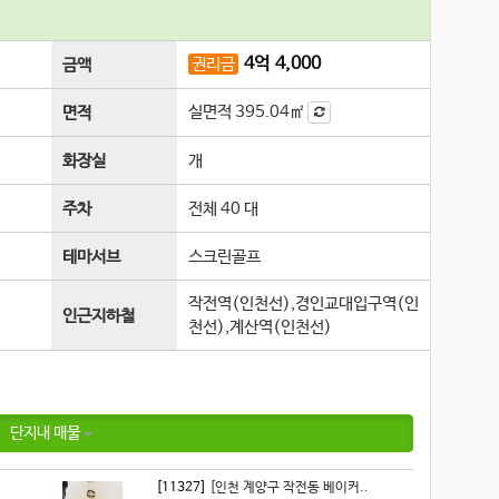
4
억
4,000
권리금
금액
실면적
395.04㎡
면적
화장실
개
주차
전체 40 대
테마서브
스크린골프
작전역(인천선),경인교대입구역(인
인근지하철
천선),계산역(인천선)
단지내 매물
[11327]
[인천 계양구 작전동 베이커..