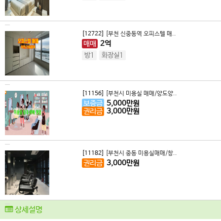
[12722]
[부천 신중동역 오피스텔 매..
매매
2
억
방1
화장실1
[11156]
[부천시 미용실 매매/양도양..
보증금
5,000
만원
권리금
3,000
만원
[11182]
[부천시 중동 미용실매매/창..
권리금
3,000
만원
상세설명