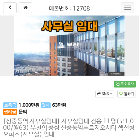
매물번호 : 12708
Toggl
navig
주소복사
SNS
찜하기
보증금
1,000
만원
월세
63
만원
권리금
문의
[신중동역 사무실임대] 사무실임대 전용 11평(보1,0
00/월63) 부천의 중심 신중동역푸르지오시티 섹션형
오피스(사무실) 임대