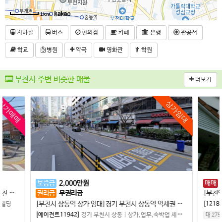
1km
지하철
버스
편의점
카페
은행
관공서
학교
병원
약국
영화관
학원
부천시 주변 비슷한 매물
더보기
상가매매
상가임대
보증금
2,000
만원
매매
[부천시 원종동 상가 매매] 수익률 4.2% 나오는 부천 원종동 사거리 3면 코너건물 구분상가 매매...
권리금
무권리금
[부천시 상동역 상가 임대]경기 부천시 상동역 역세권 유동인구 많은 먹자라인 1층 상가 임대합니다.
,빌딩
[12189
[에이전트11942]
경기 부천시 상동
|
상가,업무,숙박업 세탁,무인샵
대 275