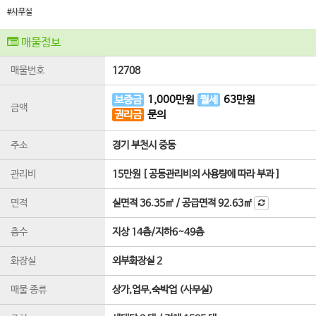
#사무실
매물정보
매물번호
12708
보증금
1,000
만원
월세
63
만원
금액
권리금
문의
주소
경기 부천시 중동
관리비
15만원 [ 공동관리비외 사용량에 따라 부과 ]
면적
실면적
36.35㎡
/
공급면적
92.63㎡
층수
지상 14층
/
지하6~49
층
화장실
외부화장실 2
매물 종류
상가,업무,숙박업 (사무실)