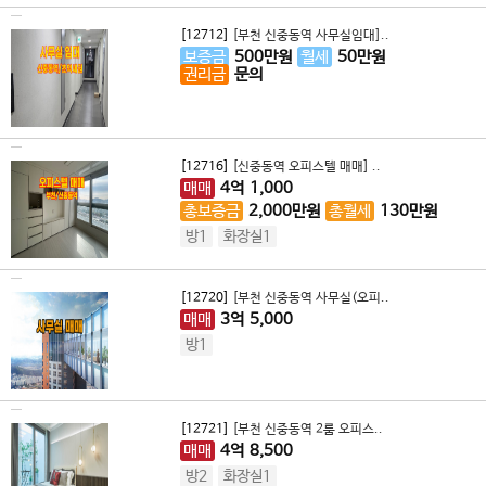
[12712]
[부천 신중동역 사무실임대]..
보증금
500
만원
월세
50
만원
권리금
문의
[12716]
[신중동역 오피스텔 매매] ..
매매
4
억
1,000
총보증금
2,000
만원
총월세
130
만원
방1
화장실1
[12720]
[부천 신중동역 사무실(오피..
매매
3
억
5,000
방1
[12721]
[부천 신중동역 2룸 오피스..
매매
4
억
8,500
방2
화장실1