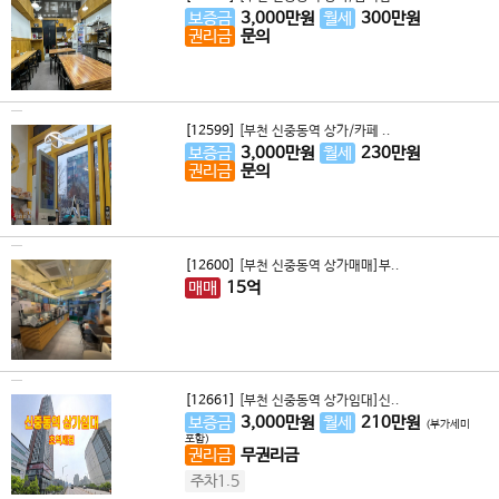
보증금
3,000
만원
월세
300
만원
권리금
문의
[12599]
[부천 신중동역 상가/카페 ..
보증금
3,000
만원
월세
230
만원
권리금
문의
[12600]
[부천 신중동역 상가매매]부..
매매
15
억
[12661]
[부천 신중동역 상가임대]신..
보증금
3,000
만원
월세
210
만원
(부가세미
포함)
권리금
무권리금
주차1.5