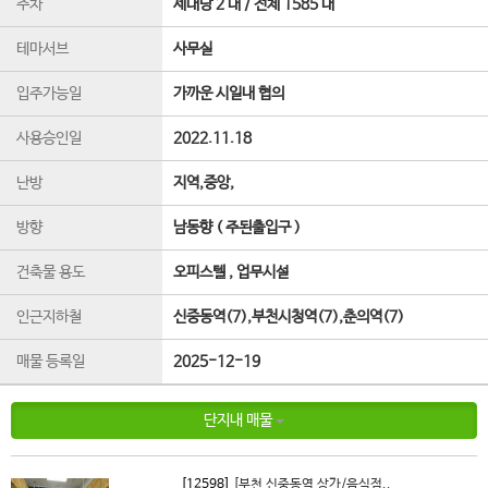
주차
세대당 2 대 / 전체 1585 대
테마서브
사무실
입주가능일
가까운 시일내 협의
사용승인일
2022.11.18
난방
지역,중앙,
방향
남동향 ( 주된출입구 )
건축물 용도
오피스텔 , 업무시설
인근지하철
신중동역(7),부천시청역(7),춘의역(7)
매물 등록일
2025-12-19
단지내 매물
[12598]
[부천 신중동역 상가/음식점..